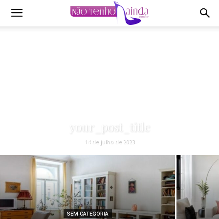
Não
Tenho
Ainda
your_post_title
14 de julho de 2023
SEM CATEGORIA