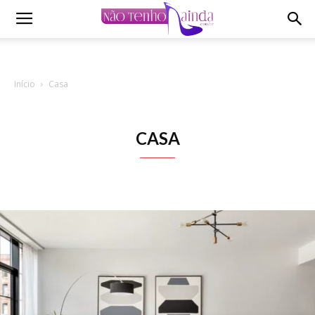
Não
Início
Casa
Tenho
CASA
Ainda