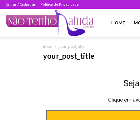
Entrar / Cadastrar
Política de Privacidade
Não
HOME
M
Início
your_post_title
Tenho
your_post_title
Ainda
Seja
Clique em av